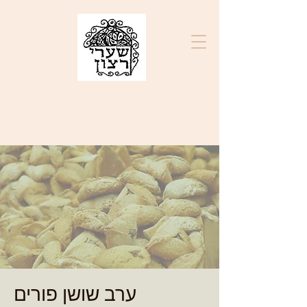
בס"ד
ק"ק שערי רצון
ערב שושן פורים