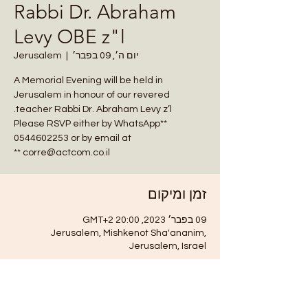
Rabbi Dr. Abraham
Levy OBE z"l
יום ה׳, 09 בפבר׳
  |  
Jerusalem
A Memorial Evening will be held in
Jerusalem in honour of our revered
**Please RSVP either by WhatsApp
0544602253 or by email at
corre@actcom.co.il **
זמן ומיקום
09 בפבר׳ 2023, 20:00 GMT‎+2‎
Jerusalem, Mishkenot Sha'ananim,
Jerusalem, Israel
פרטי האירוע