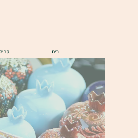
בס"ד
בית
קהיל