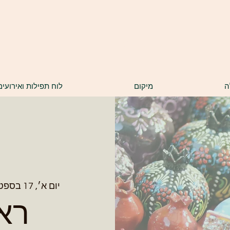
ק"ק שערי רצון
ה
מיקום
לוח תפילות ואירועים
יום א׳, 17 בספט׳
רא