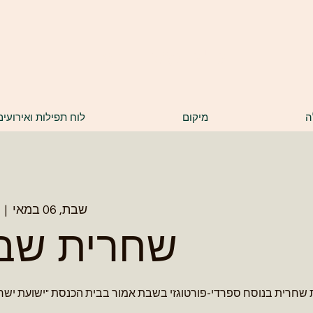
ק"ק שערי רצון
ה
מיקום
לוח תפילות ואירועים
שבת, 06 במאי
  |  
שחרית שב