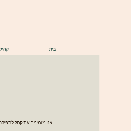
בס"ד
בית
קהיל